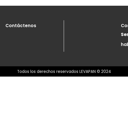
os
ta a tus pequeños con amor y sabor. Descubre la
de nuestras Coladas y Trocitos San Jorge Má,
eros ideales para sus nuevas aventuras.
bés
 tu bebé con amor y cuidado. Nuestra línea está
a para alimentar a tus pequeños con sabores
sos y nutrientes esenciales, ¡como tú lo harías!
Contáctenos