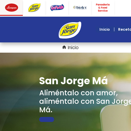
inicio
Inicio
home
San Jorge Má
Aliméntalo con amo
aliméntalo con San
Má.