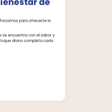
rque sabemos lo
portante que es
ra ti el bienestar de
 familia
 Jorge Ma® nos esforzamos para ofrecerte lo
el amor de madre se encuentra con el sabor y
rición perfecta. Tu toque divino completa cada
nto.