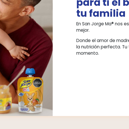
Po
im
pa
tu
En San
mejor.
Donde 
la nut
mome