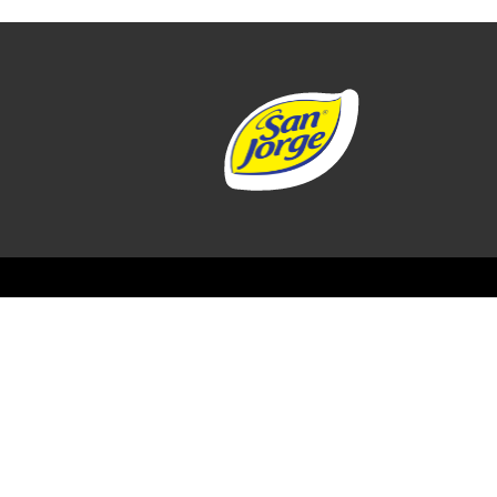
Niñ
Alimen
magia 
compañ
Be
Nutre a
pensad
delicio