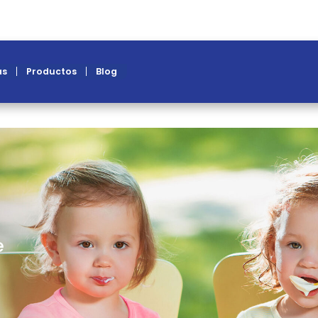
recetas
productos
blog
r,
 Jorge