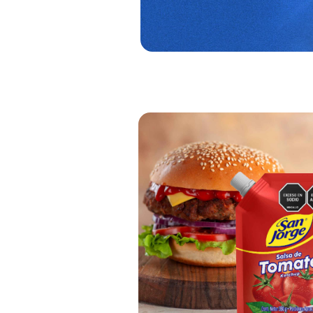
El to
Ver más