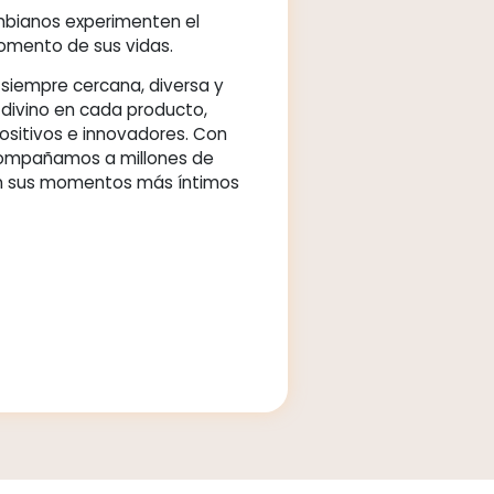
scubre el toque
vino
San Jorge®
mos que los colombianos experimenten el
divino en cada momento de sus vidas.
tu marca amiga, siempre cercana, diversa y
ble. Con un toque divino en cada producto,
100% honestos, positivos e innovadores. Con
de experiencia, acompañamos a millones de
es colombianos en sus momentos más íntimos
iares.