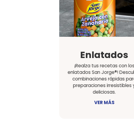
Salsa
adere
Que transforman tu
obras maestras cu
VER MÁ