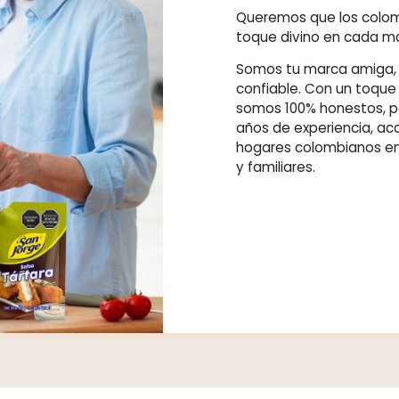
De
di
de 
Quere
toque 
Somos 
confia
somos 
años 
hogar
y famil