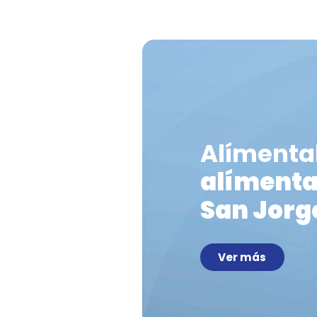
Enlata
¡Realza tus recet
enlatados San Jorg
combinaciones rá
preparaciones irre
deliciosas
VER MÁ