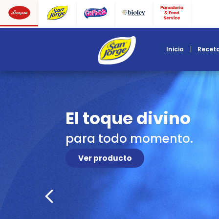
inicio
Explora delici
irresistibles
en nuestro blog de 
San Jorge. ¡Inspírat
disfruta de sabores