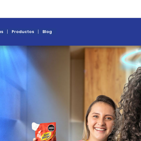
recetas
productos
blog
as
recetas
e y
 únicos!