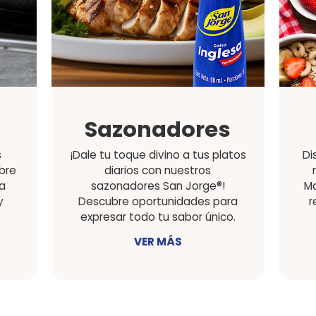
s y
Mermelada
zos
Mermeladas que endulzan 
momento con auténtico sab
s platos en
calidad incomparable.
linarias.
VER MÁS
S