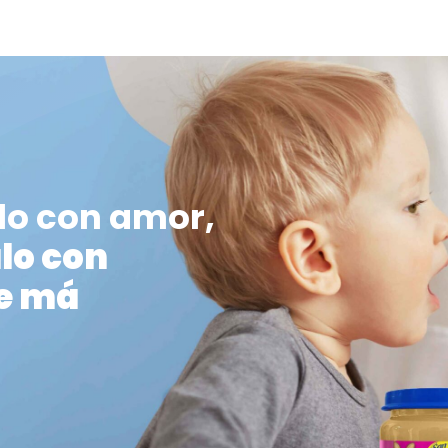
dos
Sazonadore
as con los
¡Dale tu toque divino a tus p
e®! Descubre
diarios con nuestros
pidas para
sazonadores San Jorge®
sistibles y
Descubre oportunidades p
.
expresar todo tu sabor úni
S
VER MÁS