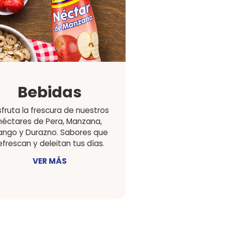
s
Maestro
cada
Lorem ipsum dolor sit amet,
or y
consectetuer adipiscing elit,
VER MÁS