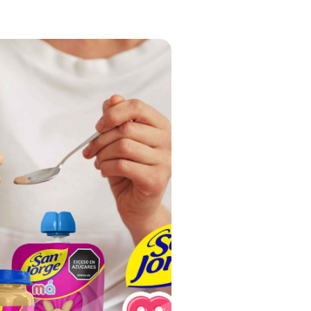
s
Bebidas
latos
Disfruta la frescura de nuestros
néctares de Pera, Manzana,
!
Mango y Durazno. Sabores que
ara
refrescan y deleitan tus días.
co.
VER MÁS