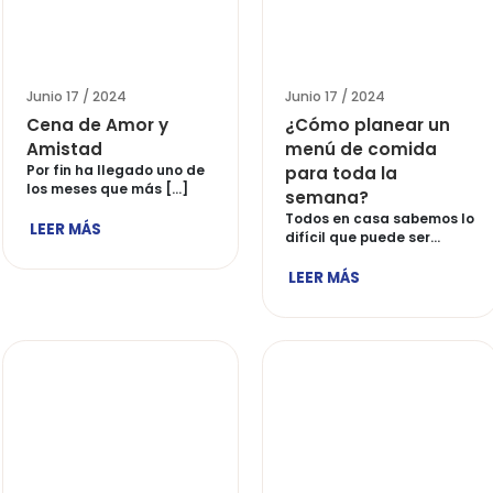
filtros
Junio 17 / 2024
Junio 17 
Cena de Amor y
¿Cómo
Amistad
menú 
Por fin ha llegado uno de
para t
los meses que más […]
seman
Todos e
LEER MÁS
difícil 
pensar 
LEER M