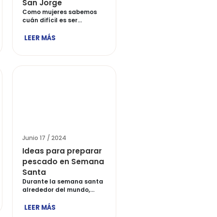
/ 2024
Junio 17 / 2024
 podemos
Recetas con
 el medio
alimentos enlatados
nte?
San Jorge
s nos han
Como mujeres sabemos
o cómo cuidar el
cuán difícil es ser
mbiente, […]
empresarias, esposas,
hijas […]
ÁS
LEER MÁS