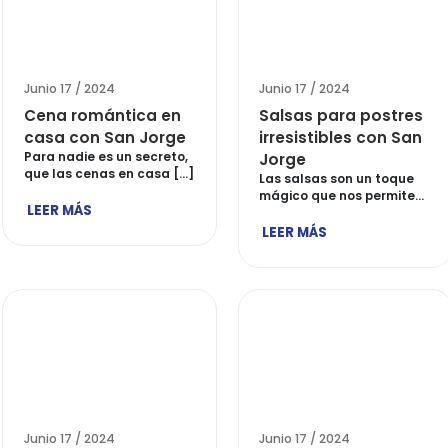
Junio 17 / 2024
Junio 17 
¿Cómo preparar
SABOR 
unas onces para los
recono
niños?
excele
Uno de los momentos
Hoy, rev
favoritos de los niños
sociales
durante el […]
publicac
LEER MÁS
LEER M