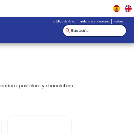
Código de éti
g
 para el sector panadero, pastelero y chocolatero