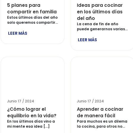
Junio 17 / 2024
Junio 17 
Cena romántica en
Salsas
casa con San Jorge
irresis
Para nadie es un secreto,
Jorge
que las cenas en casa […]
Las sals
mágico 
LEER MÁS
llenar [
LEER M