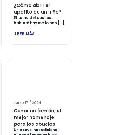
/ 2024
Junio 17 / 2024
 para postres
5 consejos útiles
tibles con San
para un feliz 2022
El Inicio del año nuevo
trae nuevos propósitos y
as son un toque
metas […]
que nos permite
LEER MÁS
…]
ÁS