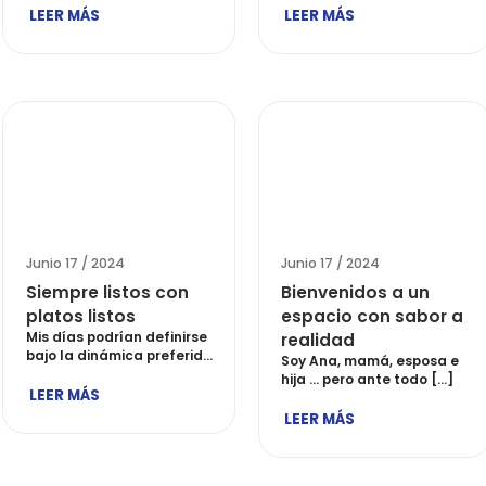
Junio 17 / 2024
Junio 17 
5 planes para
Ideas 
compartir en familia
en los
Estos últimos días del año
del añ
solo queremos compartir
La cena 
tiempo en […]
puede g
LEER MÁS
dudas [
LEER M
Junio 17 / 2024
Junio 17 