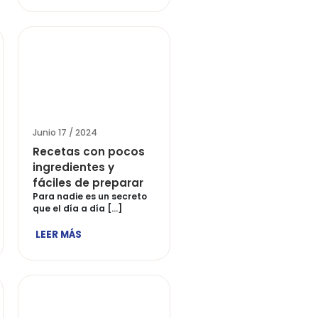
/ 2024
Junio 17 / 2024
 preparar un
Ideas para preparar
 balanceado?
pescado en Semana
quiero hablar de
Santa
os grandes retos
Durante la semana santa
alrededor del mundo,
ÁS
existe una tradición […]
LEER MÁS