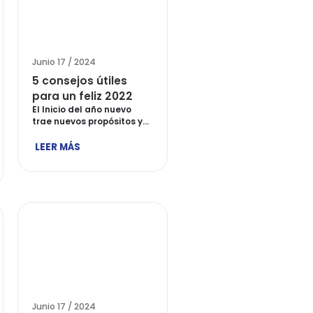
/ 2024
Junio 17 / 2024
DEL AÑO:
Recetas con pocos
cimiento a la
ingredientes y
ncia
fáciles de preparar
isando mis redes
Para nadie es un secreto
, vi una
que el día a día […]
ión de San […]
ÁS
LEER MÁS