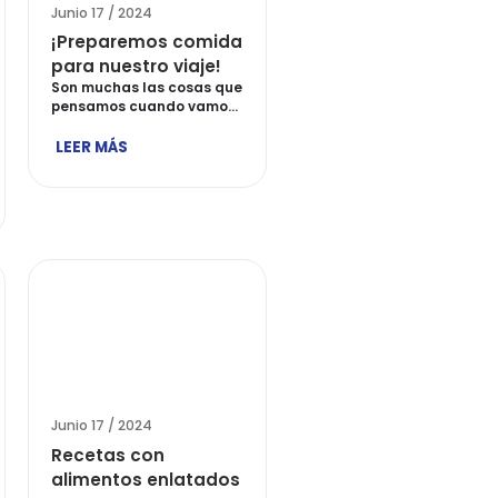
/ 2024
Junio 17 / 2024
utilizar la
¡Preparemos comida
de Soya?
para nuestro viaje!
cios y datos
Son muchas las cosas que
pensamos cuando vamos
os
a viajar […]
o soja, como
LEER MÁS
personas le
ha […]
ÁS