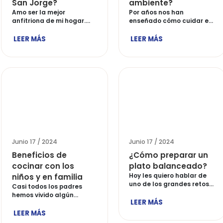
Junio 17 / 2024
Junio 17 
¿Cómo hacer un
¿Cómo
asado familiar con
cuidar
San Jorge?
ambie
Amo ser la mejor
Por año
anfitriona de mi hogar.
enseñad
Algunos días […]
medio a
LEER MÁS
LEER M