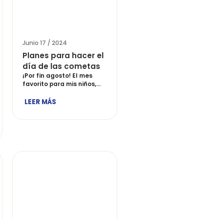
/ 2024
Junio 17 / 2024
 planear un
Planes para hacer el
de comida
día de las cometas
oda la
¡Por fin agosto! El mes
favorito para mis niños,
a?
porque […]
n casa sabemos lo
LEER MÁS
que puede ser
[…]
ÁS