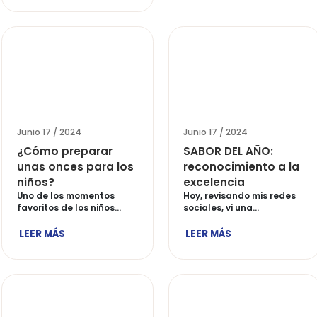
Junio 17 / 2024
Junio 17 
Beneficios de
¿Cómo
cocinar con los
plato
niños y en familia
Hoy les 
uno de l
Casi todos los padres
[…]
hemos vivido algún
LEER M
momento en familia […]
LEER MÁS