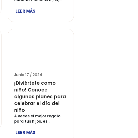
/ 2024
Junio 17 / 2024
para cocinar
¿Cómo abrir el
 últimos días
apetito de un niño?
o
El tema del que les
hablaré hoy me lo han […]
de fin de año
enerarnos varias
LEER MÁS
…]
ÁS
/ 2024
Junio 17 / 2024